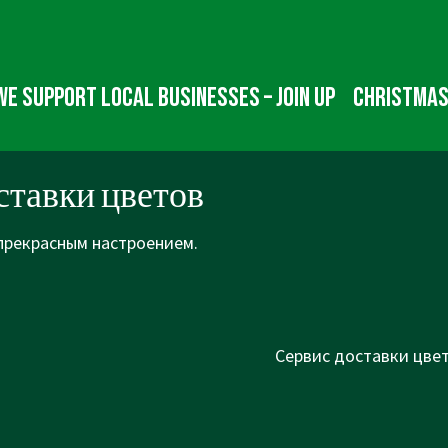
We Support Local Businesses – Join up
Christmas
ставки цветов
 прекрасным настроением.
Next
Сервис доставки цвет
Post
is