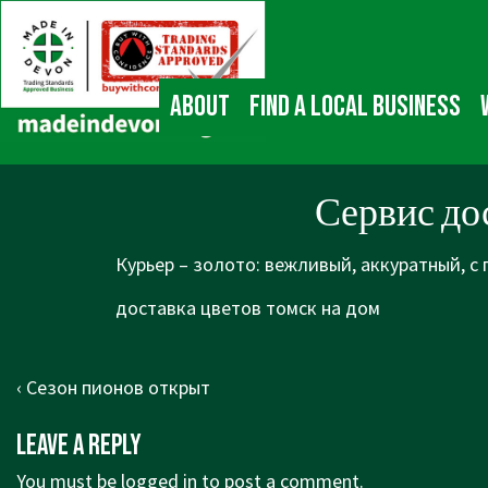
↓
Main
Skip
Navigation
to
Main
About
Find a local business
Content
Сервис до
Курьер – золото: вежливый, аккуратный, с
доставка цветов томск на дом
Post
Previous
‹ Сезон пионов открыт
navigation
Post
Leave a Reply
is
You must be
logged in
to post a comment.