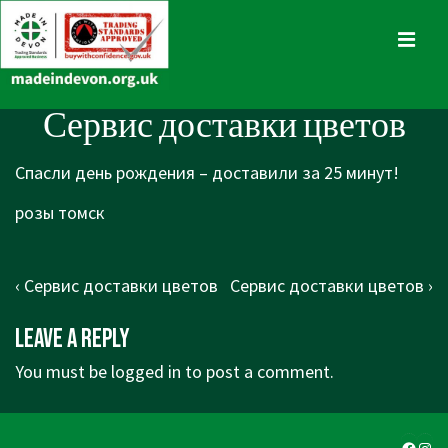
↓
Skip
MENU
to
Main
Main
Сервис доставки цветов
Content
Navigation
Спасли день рождения – доставили за 25 минут!
розы томск
Post
Previous
Next
‹ Сервис доставки цветов
Сервис доставки цветов ›
navigation
Post
Post
Leave a Reply
is
is
You must be
logged in
to post a comment.
Faceb
Ins