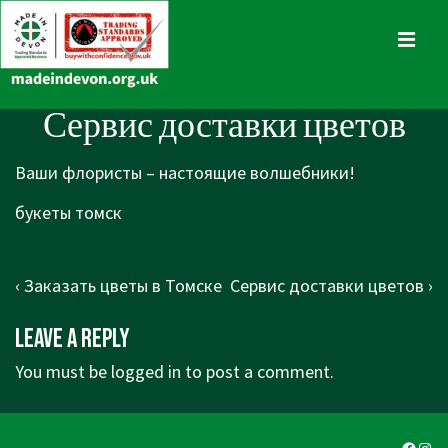
↓
Skip
MENU
to
Main
Main
Сервис доставки цветов
Content
Navigation
Ваши флористы – настоящие волшебники!
букеты томск
Post
Previous
Next
‹ Заказать цветы в Томске
Сервис доставки цветов ›
navigation
Post
Post
Leave a Reply
is
is
You must be
logged in
to post a comment.
Faceb
Ins