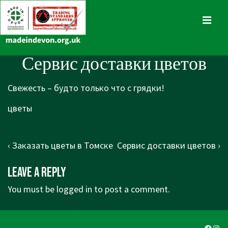
↓
Skip
MENU
to
Main
Main
Сервис доставки цветов
Content
Navigation
Свежесть – будто только что с грядки!
цветы
Post
Previous
Next
‹ Заказать цветы в Томске
Сервис доставки цветов ›
navigation
Post
Post
Leave a Reply
is
is
You must be
logged in
to post a comment.
Faceb
Ins