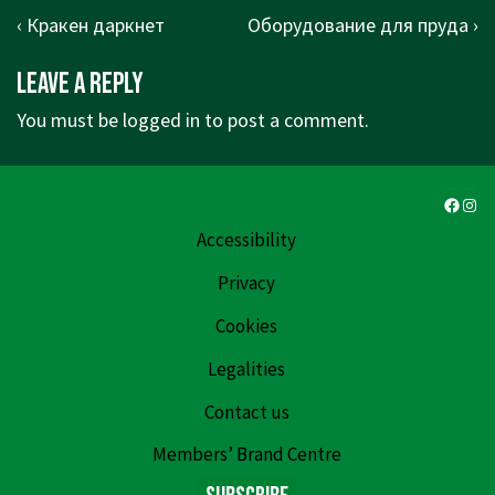
Post
Previous
Next
‹ Кракен даркнет
Оборудование для пруда ›
navigation
Post
Post
Leave a Reply
is
is
You must be
logged in
to post a comment.
Faceb
Ins
Accessibility
Privacy
Cookies
Legalities
Contact us
Members’ Brand Centre