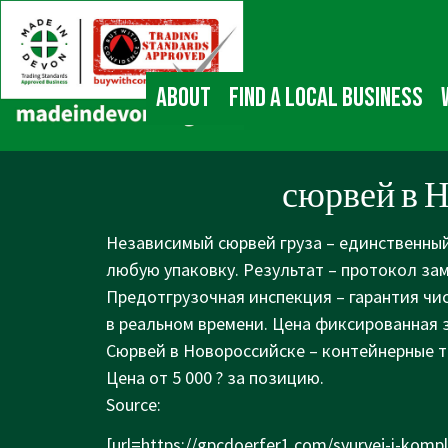
↓
Main
Skip
Navigation
to
Main
About
Find a local business
Content
сюрвей в 
Независимый сюрвей груза – единственный
любую упаковку. Результат – протокол за
Предотгрузочная инспекция – гарантия чи
в реальном времени. Цена фиксированная з
Сюрвей в Новороссийске – контейнерные т
Цена от 5 000 ? за позицию.
Source:
[url=
https://gpcdoerfer1.com/syurvej-i-komp