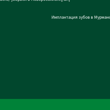
Next
Имплантация зубов в Мурманс
Post
is