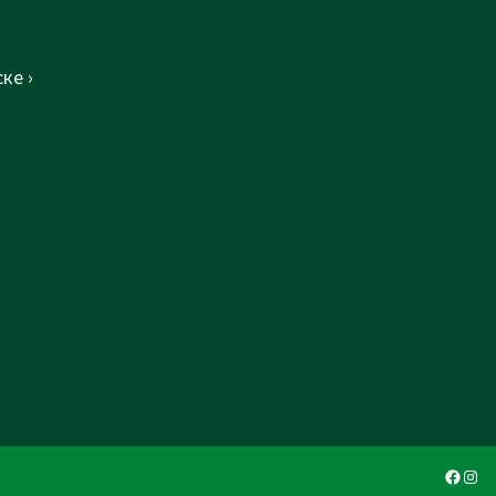
ке ›
Faceb
Ins