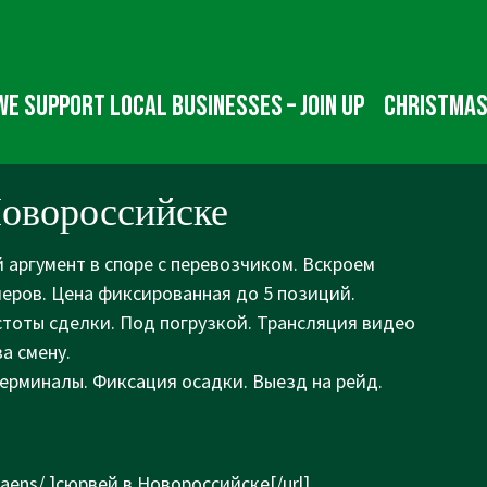
We Support Local Businesses – Join up
Christmas
Новороссийске
 аргумент в споре с перевозчиком. Вскроем
меров. Цена фиксированная до 5 позиций.
стоты сделки. Под погрузкой. Трансляция видео
а смену.
ерминалы. Фиксация осадки. Выезд на рейд.
laens/
]сюрвей в Новороссийске[/url]