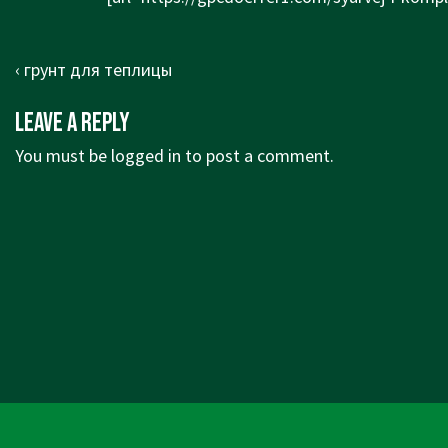
Post
Previous
‹ грунт для теплицы
navigation
Post
Leave a Reply
is
You must be
logged in
to post a comment.