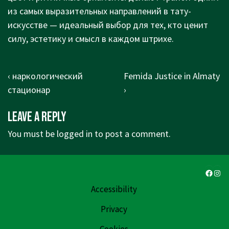
из самых выразительных направлений в тату-
искусстве — идеальный выбор для тех, кто ценит
силу, эстетику и смысл в каждом штрихе.
Post
Previous
Next
‹ наркологический
Femida Justice in Almaty
navigation
Post
Post
стационар
›
is
is
Leave a Reply
You must be
logged in
to post a comment.
Faceb
Ins
Accessibility
Privacy
Cookies