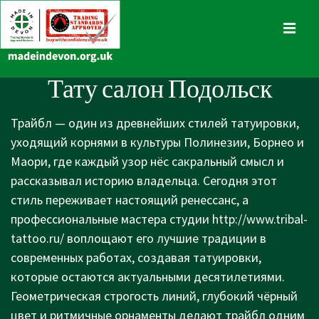
↓
Skip
MENU
to
Main
Main
Тату салон Подольск
Content
Navigation
Трайбл — один из древнейших стилей татуировки,
уходящий корнями в культуры Полинезии, Борнео и
Маори, где каждый узор нёс сакральный смысл и
рассказывал историю владельца. Сегодня этот
стиль переживает настоящий ренессанс, а
профессиональные мастера студии
http://www.tribal-
tattoo.ru/
воплощают его лучшие традиции в
современных работах, создавая татуировки,
которые остаются актуальными десятилетиями.
Геометрическая строгость линий, глубокий чёрный
цвет и ритмичные орнаменты делают трайбл одним