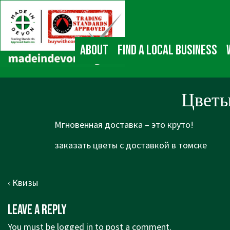
↓
Main
Skip
Navigation
to
Main
About
Find a local business
Content
Цветы
Мгновенная доставка – это круто!
заказать цветы с доставкой в томске
Post
Previous
‹ Квизы
navigation
Post
Leave a Reply
is
You must be
logged in
to post a comment.