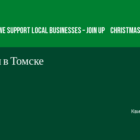
We Support Local Businesses – Join up
Christmas
 в Томске
Nex
Кви
Pos
is