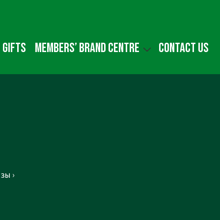
 gifts
Members’ Brand Centre
Contact us
t
зы ›
t