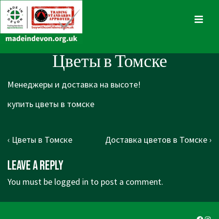
↓
Skip
MENU
to
Main
Main
Цветы в Томске
Content
Navigation
Менеджеры и доставка на высоте!
купить цветы в томске
Post
Previous
Next
‹ Цветы в Томске
Доставка цветов в Томске ›
navigation
Post
Post
Leave a Reply
is
is
You must be
logged in
to post a comment.
Faceb
Ins