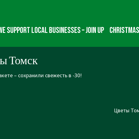
We Support Local Businesses – Join up
Christmas
ы Томск
кете – сохранили свежесть в -30!
Next
Цветы Том
Post
is