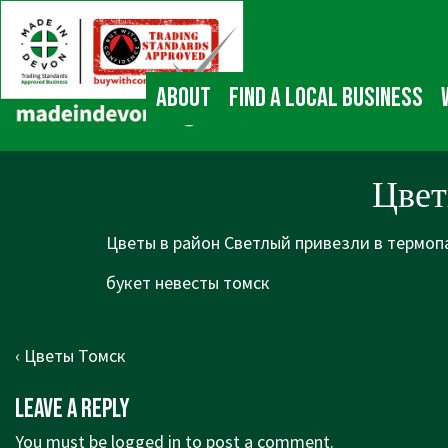
↓
Main
Skip
Navigation
to
Main
About
Find a local business
Content
Цвет
Цветы в район Светлый привезли в термопа
букет невесты томск
Post
Previous
‹ Цветы Томск
navigation
Post
Leave a Reply
is
You must be
logged in
to post a comment.