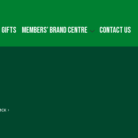
 gifts
Members’ Brand Centre
Contact us
ск ›