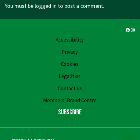
You must be
logged in
to post a comment.
Faceb
Ins
Accessibility
Privacy
Cookies
Legalities
Contact us
Members’ Brand Centre
Subscribe