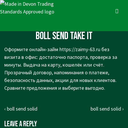
↓
Skip
MENU
to
Main
Main
boll send take it
Content
Navigation
Оформите онлайн-займ
https://zaimy-63.ru
без
визита в офис: достаточно паспорта, проверка за
минуты. Выдача на карту, кошелёк или счёт.
Прозрачный договор, напоминания о платеже,
безопасность данных, акции для новых клиентов.
Сравните предложения и выберите выгодно.
Post
Previous
Next
‹ boll send solid
boll send solid ›
navigation
Post
Post
Leave a Reply
is
is