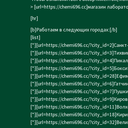
> [url=https://chemi696.cc]магазин лаборат
[hr]
[b]Работаем в следующих городах:[/b]
[list]
[*][url=https://chemi696.cc/?city_id=2]Санкт
[*][url=https://chemi696.cc/?city_id=3]Тихвин
[*][url=https://chemi696.cc/?city_id=4]Пикал
[*][url=https://chemi696.cc/?city_id=5]Бокси
[*][url=https://chemi696.cc/?city_id=28]Ефи
[*][url=https://chemi696.cc/?city_id=6]Гатчин
[*][url=https://chemi696.cc/?city_id=7]Пушки
[*][url=https://chemi696.cc/?city_id=9]Кировс
[*][url=https://chemi696.cc/?city_id=11]Волх
[*][url=https://chemi696.cc/?city_id=18]Кири
[*][url=https://chemi696.cc/?city_id=32]Вел