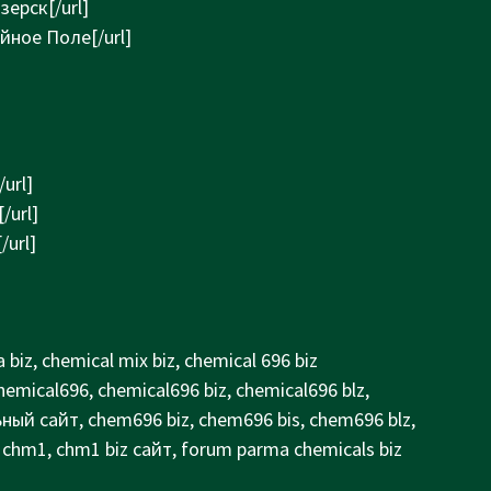
зерск[/url]
ейное Поле[/url]
url]
/url]
/url]
 biz, chemical mix biz, chemical 696 biz
emical696, chemical696 biz, chemical696 blz,
ный сайт, chem696 biz, chem696 bis, chem696 blz,
 chm1, chm1 biz сайт, forum parma chemicals biz