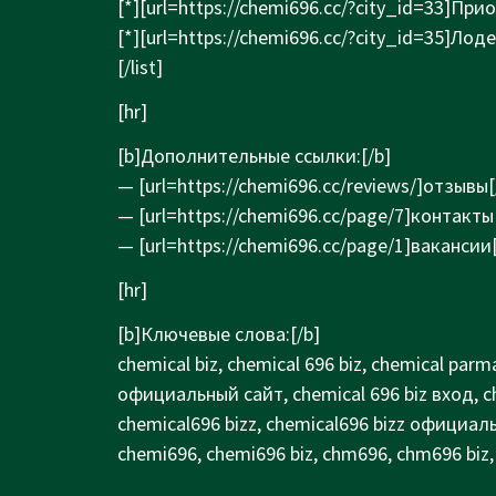
[*][url=https://chemi696.cc/?city_id=33]Прио
[*][url=https://chemi696.cc/?city_id=35]Лод
[/list]
[hr]
[b]Дополнительные ссылки:[/b]
— [url=https://chemi696.cc/reviews/]отзывы[/
— [url=https://chemi696.cc/page/7]контакты[
— [url=https://chemi696.cc/page/1]вакансии[
[hr]
[b]Ключевые слова:[/b]
chemical biz, chemical 696 biz, chemical parma
официальный сайт, chemical 696 biz вход, ch
chemical696 bizz, chemical696 bizz официаль
chemi696, chemi696 biz, chm696, chm696 biz,