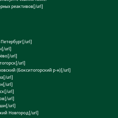
орных реактивов[/url]
-Петербург[/url]
[/url]
ёво[/url]
тогорск[/url]
мовский (Бокситогорский р-н)[/url]
а[/url]
н[/url]
к[/url]
ов[/url]
ши[/url]
икий Новгород[/url]