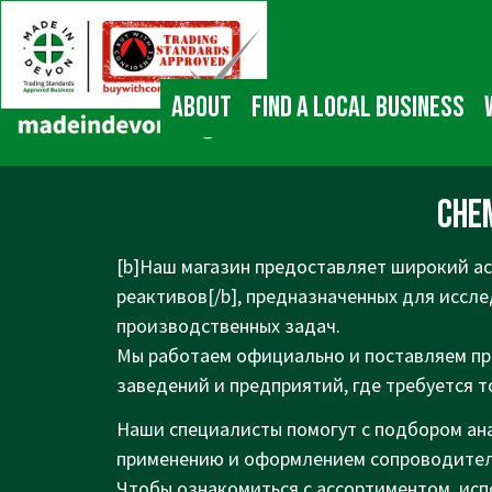
↓
Main
Skip
Navigation
to
Main
About
Find a local business
Content
Chem
[b]Наш магазин предоставляет широкий а
реактивов[/b], предназначенных для иссл
производственных задач.
Мы работаем официально и поставляем пр
заведений и предприятий, где требуется т
Наши специалисты помогут с подбором ана
применению и оформлением сопроводител
Чтобы ознакомиться с ассортиментом, исп