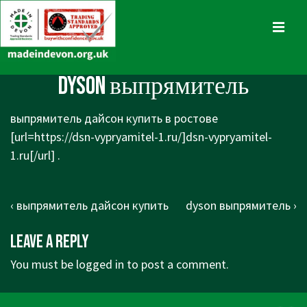
↓
Skip
MENU
to
Main
Main
dyson выпрямитель
Content
Navigation
выпрямитель дайсон купить в ростове
[url=
https://dsn-vypryamitel-1.ru/]dsn-vypryamitel-
1.ru[/url]
.
Post
Previous
Next
‹ выпрямитель дайсон купить
dyson выпрямитель ›
navigation
Post
Post
Leave a Reply
is
is
You must be
logged in
to post a comment.