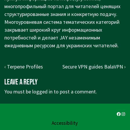
многопрофильный портал для читателей ценящих
структурированные знания и конкретную подачу.
Многоуровневая система тематических категорий
закрывает широкий круг информационных
потребностей и делает JAY незаменимым
ежедневным ресурсом для украинских читателей.
Post
Previous
Next
‹ Terpene Profiles
Secure VPN guides BalaVPN ›
navigation
Post
Post
Leave a Reply
is
is
You must be
logged in
to post a comment.
Faceb
Ins
Accessibility