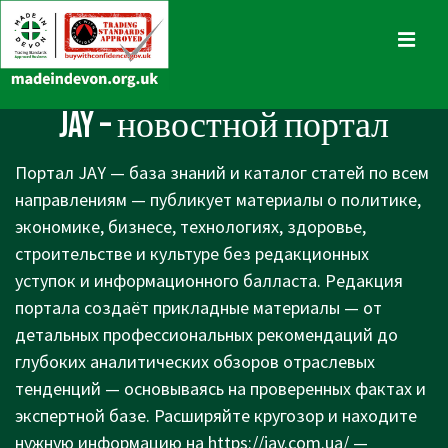
↓
Skip
MENU
to
Main
Main
JAY – новостной портал
Content
Navigation
Портал JAY — база знаний и каталог статей по всем
направлениям — публикует материалы о политике,
экономике, бизнесе, технологиях, здоровье,
строительстве и культуре без редакционных
уступок и информационного балласта. Редакция
портала создаёт прикладные материалы — от
детальных профессиональных рекомендаций до
глубоких аналитических обзоров отраслевых
тенденций — основываясь на проверенных фактах и
экспертной базе. Расширяйте кругозор и находите
нужную информацию на
https://jay.com.ua/
—