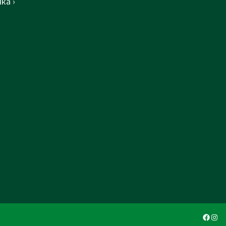
ка ›
Faceb
Ins