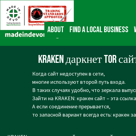
↓
Main
Skip
Navigation
to
Main
About
Find a local business
Content
KRAKEN даркнет TOR са
Когда сайт недоступен в сети,
многие используют второй путь входа.
В таких случаях удобно, что зеркала выпус
Зайти на KRAKEN: кракен сайт – эта ссылка
А если соединение прерывается,
то запасной вариант всегда есть: кракен з