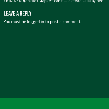
Post
Previous
‹ KRAKEN даркнет маркет сайт — актуальный адрес
navigation
Post
Leave a Reply
is
You must be
logged in
to post a comment.