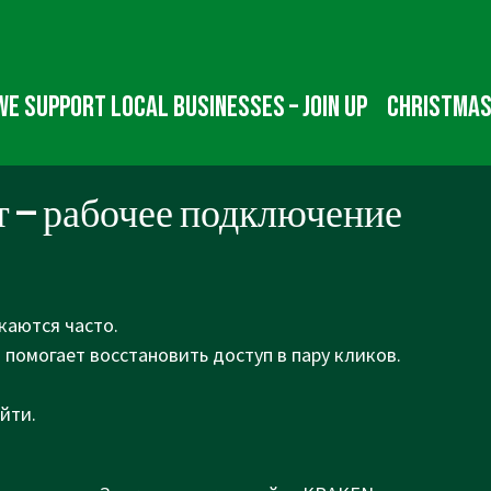
We Support Local Businesses – Join up
Christmas
йт — рабочее подключение
каются часто.
 помогает восстановить доступ в пару кликов.
айти.