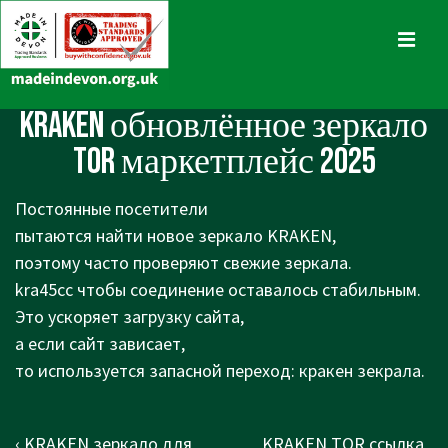
↓
Skip
MENU
to
Main
Main
KRAKEN обновлённое зеркало
Content
Navigation
TOR маркетплейс 2025
Постоянные посетители
пытаются найти новое зеркало KRAKEN,
поэтому часто проверяют свежие зеркала.
kra45cc чтобы соединение оставалось стабильным.
Это ускоряет загрузку сайта,
а если сайт зависает,
то используется запасной переход: кракен зекрала.
Post
Previous
Next
‹ KRAKEN зеркало для
KRAKEN TOR ссылка