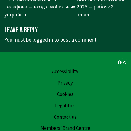
navigation
Post
Post
телефона — вход с мобильных
2025 — рабочий
is
is
устройств
адрес ›
Leave a Reply
You must be
logged in
to post a comment.
Faceb
Ins
Accessibility
Privacy
Cookies
Legalities
Contact us
Members’ Brand Centre