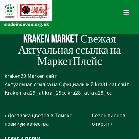
↓
Skip
MENU
to
Main
Main
Kraken Market Свежая
Content
Navigation
Актуальная ссылка на
МаркетПлейс
kraken29 Marken сайт
Актуальная ссылка на Официальный kra31.cat сайт
Kraken kra29_at kra_29cc kra28_at kra28_cc
Post
Previous
Next
‹ Доставка цветов в Томске
Сезон пионов
navigation
Post
Post
премиум качества
открыт ›
is
is