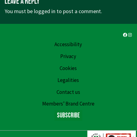
Leave a Reply
You must be
logged in
to post a comment.
Faceb
Ins
Accessibility
Privacy
Cookies
Legalities
Contact us
Members’ Brand Centre
Subscribe