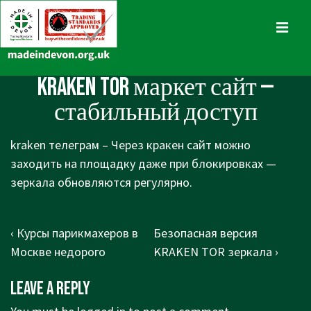
↓
Skip
MENU
to
Main
Main
KRAKEN TOR маркет сайт —
Content
Navigation
стабильный доступ
kraken телеграм – Через кракен сайт можно
заходить на площадку даже при блокировках —
зеркала обновляются регулярно.
Post
Previous
Next
‹ Курсы парикмахеров в
Безопасная версия
navigation
Post
Post
Москве недорого
KRAKEN TOR зеркала ›
is
is
Leave a Reply