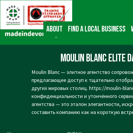
↓
Main
Skip
Navigation
to
Main
About
Find a local business
Content
Moulin Blanc Elite 
Moulin Blanc — элитное агентство сопрово
предлагающее доступ к тщательно отобра
других мировых столиц.
https://moulin-bla
конфиденциальности и утончённого серви
агентства — это эталон элегантности, иск
составить компанию как на короткую встре