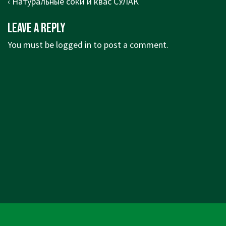
Post
Previous
‹ Натуральные соки и квас СУЛАК
navigation
Post
Leave a Reply
is
You must be
logged in
to post a comment.